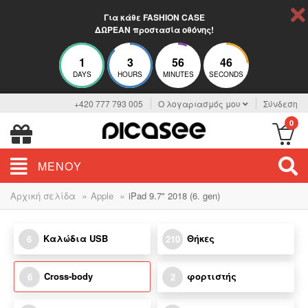
Για κάθε FASHION CASE
ΔΩΡΕΑΝ προστασία οθόνης!
1
3
56
45
DAYS
HOURS
MINUTES
SECONDS
+420 777 793 005
Ο λογαριασμός μου
Σύνδεση
0
ΜΕΝΟΎ
»
»
Αρχική σελίδα
Apple
iPad 9.7" 2018 (6. gen)
Καλώδια USB
Θήκες
6
210
Cross-body
φορτιστής
6
2