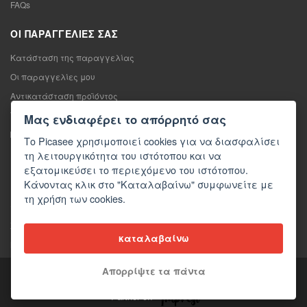
FAQs
ΟΙ ΠΑΡΑΓΓΕΛΊΕΣ ΣΑΣ
Κατάσταση της παραγγελίας
Οι παραγγελίες μου
Αντικατάσταση προϊόντος
Υπαναχώρηση από τη σύμβαση πώλησης
Μας ενδιαφέρει το απόρρητό σας
Παράπονο
Το Picasee χρησιμοποιεί cookies για να διασφαλίσει
τη λειτουργικότητα του ιστότοπου και να
ΕΠΙΚΟΙΝΩΝΊΑ
εξατομικεύσει το περιεχόμενο του ιστότοπου.
Κάνοντας κλικ στο "Καταλαβαίνω" συμφωνείτε με
Επικοινωνία
τη χρήση των cookies.
Φόρμα επικοινωνίας
Χονδρική πώληση
καταλαβαίνω
Μέσα ενημέρωσης σχετικά με εμάς
Απορρίψτε τα πάντα
Copyright © 2026 Picasee
Partner of: