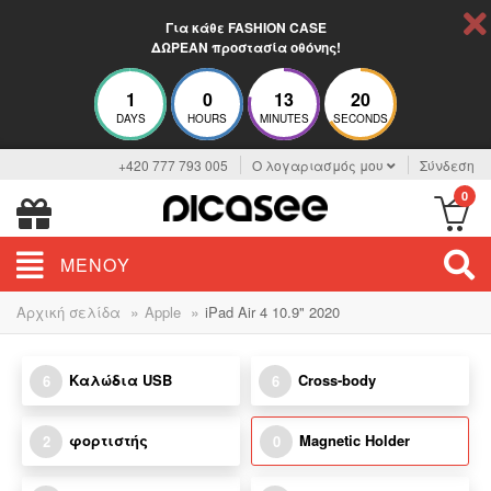
Για κάθε FASHION CASE
ΔΩΡΕΑΝ προστασία οθόνης!
1
0
13
20
DAYS
HOURS
MINUTES
SECONDS
+420 777 793 005
Ο λογαριασμός μου
Σύνδεση
0
ΜΕΝΟΎ
»
»
Αρχική σελίδα
Apple
iPad Air 4 10.9" 2020
Καλώδια USB
Cross-body
6
6
φορτιστής
Magnetic Holder
2
0