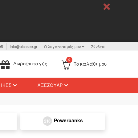
05
info@picasee.gr
Ο λογαριασμός μου
Σύνδεση
0
Δωροεπιταγές
Το καλάθι μου
ΉΚΕΣ
ΑΞΕΣΟΥΆΡ
Powerbanks
216