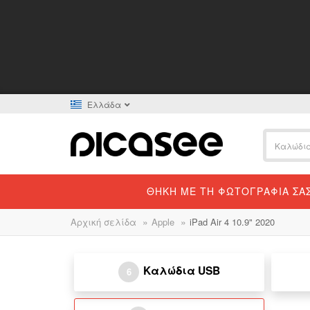
Ελλάδα
ΘΉΚΗ ΜΕ ΤΗ ΦΩΤΟΓΡΑΦΊΑ ΣΑ
»
»
Αρχική σελίδα
Apple
iPad Air 4 10.9" 2020
Καλώδια USB
6