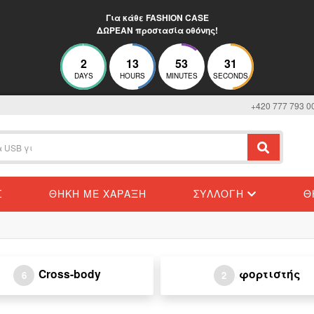
Για κάθε FASHION CASE
ΔΩΡΕΑΝ προστασία οθόνης!
2
13
53
31
DAYS
HOURS
MINUTES
SECONDS
+420 777 793 0
Σ
ΘΉΚΗ ΜΕ ΧΆΡΑΞΗ
ΣΥΛΛΟΓΉ
Θ
Cross-body
φορτιστής
6
2