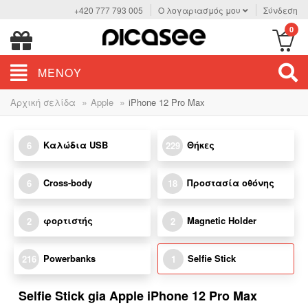
+420 777 793 005
Ο λογαριασμός μου
Σύνδεση
0
ΜΕΝΟΎ
»
»
Αρχική σελίδα
Apple
iPhone 12 Pro Max
Καλώδια USB
Θήκες
6
229
Cross-body
Προστασία οθόνης
6
18
φορτιστής
Magnetic Holder
2
2
Powerbanks
Selfie Stick
216
1
Selfie Stick gia Apple iPhone 12 Pro Max