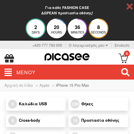
Για κάθε FASHION CASE
ΔΩΡΕΑΝ προστασία οθόνης!
2
20
36
7
DAYS
HOURS
MINUTES
SECONDS
+420 777 793 005
Ο λογαριασμός μου
Σύνδεση
0
ΜΕΝΟΎ
»
»
Αρχική σελίδα
Apple
iPhone 15 Pro Max
Καλώδια USB
Θήκες
6
229
Cross-body
Προστασία οθόνης
6
14