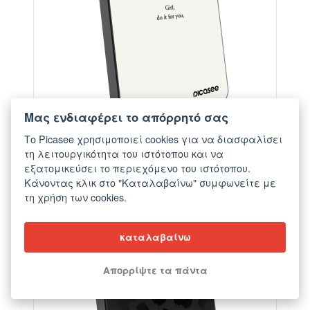
Μας ενδιαφέρει το απόρρητό σας
Το Picasee χρησιμοποιεί cookies για να διασφαλίσει
τη λειτουργικότητα του ιστότοπου και να
Powerbank με MagSafe 5 000 mAh Γκρί - Girl, do
εξατομικεύσει το περιεχόμενο του ιστότοπου.
it for you
Κάνοντας κλικ στο "Καταλαβαίνω" συμφωνείτε με
από €56,90
τη χρήση των cookies.
καταλαβαίνω
ELEGANCE
Απορρίψτε τα πάντα