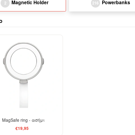
Magnetic Holder
Powerbanks
2
216
o
MagSafe ring - ασήμι
€19,95