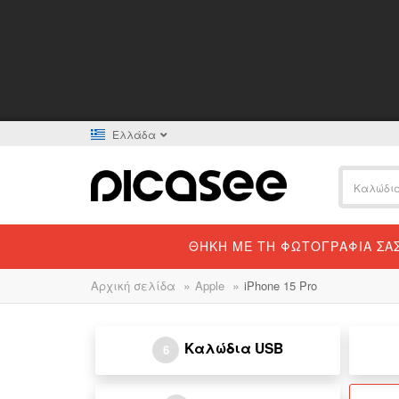
Ελλάδα
ΘΉΚΗ ΜΕ ΤΗ ΦΩΤΟΓΡΑΦΊΑ ΣΑ
»
»
Αρχική σελίδα
Apple
iPhone 15 Pro
Καλώδια USB
6