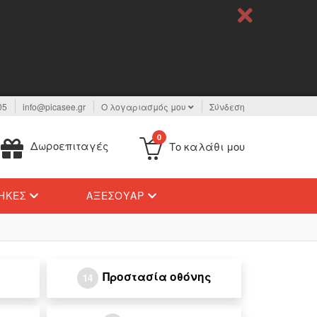
05
info@picasee.gr
Ο λογαριασμός μου
Σύνδεση
0
Δωροεπιταγές
Το καλάθι μου
ΉΚΕΣ
ΑΞΕΣΟΥΆΡ
Προστασία οθόνης
14