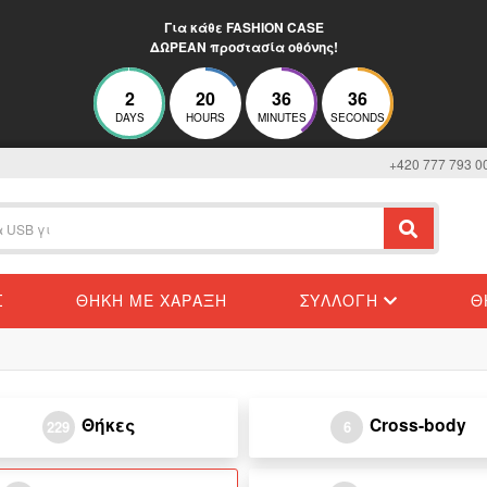
Για κάθε FASHION CASE
ΔΩΡΕΑΝ προστασία οθόνης!
2
20
36
36
DAYS
HOURS
MINUTES
SECONDS
+420 777 793 0
Σ
ΘΉΚΗ ΜΕ ΧΆΡΑΞΗ
ΣΥΛΛΟΓΉ
Θ
Θήκες
Cross-body
229
6