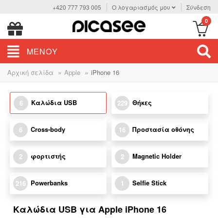
+420 777 793 005
Ο λογαριασμός μου
Σύνδεση
0
ΜΕΝΟΎ
»
»
Αρχική σελίδα
Apple
iPhone 16
Καλώδια USB
Θήκες
6
229
Cross-body
Προστασία οθόνης
6
16
φορτιστής
Magnetic Holder
2
2
Powerbanks
Selfie Stick
216
1
Καλώδια USB για Apple iPhone 16