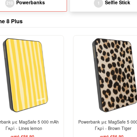
Powerbanks
Selfie Stick
210
1
e 8 Plus
rbank με MagSafe 5 000 mAh
Powerbank με MagSafe 5 00
Γκρί - Lines lemon
Γκρί - Brown Tiger
από €56,90
από €56,90