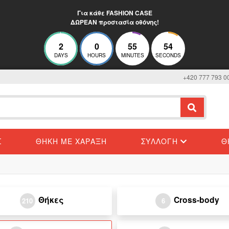
Για κάθε FASHION CASE
ΔΩΡΕΑΝ προστασία οθόνης!
2
0
55
53
DAYS
HOURS
MINUTES
SECONDS
+420 777 793 0
Σ
ΘΉΚΗ ΜΕ ΧΆΡΑΞΗ
ΣΥΛΛΟΓΉ
Θ
Θήκες
Cross-body
210
6