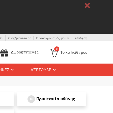
05
info@picasee.gr
Ο λογαριασμός μου
Σύνδεση
0
Δωροεπιταγές
Το καλάθι μου
ΉΚΕΣ
ΑΞΕΣΟΥΆΡ
Προστασία οθόνης
16