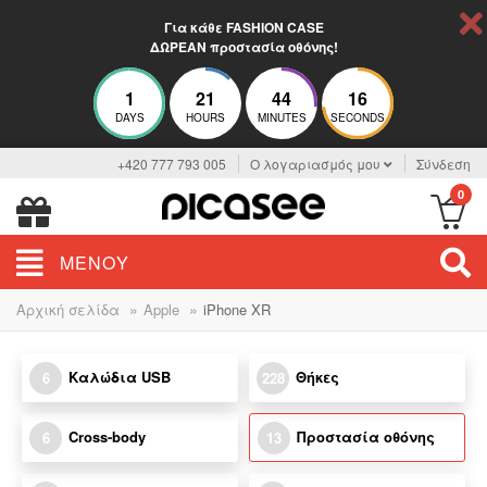
Για κάθε FASHION CASE
ΔΩΡΕΑΝ προστασία οθόνης!
1
21
44
15
DAYS
HOURS
MINUTES
SECONDS
+420 777 793 005
Ο λογαριασμός μου
Σύνδεση
0
ΜΕΝΟΎ
»
»
Αρχική σελίδα
Apple
iPhone XR
Καλώδια USB
Θήκες
6
228
Cross-body
Προστασία οθόνης
6
13