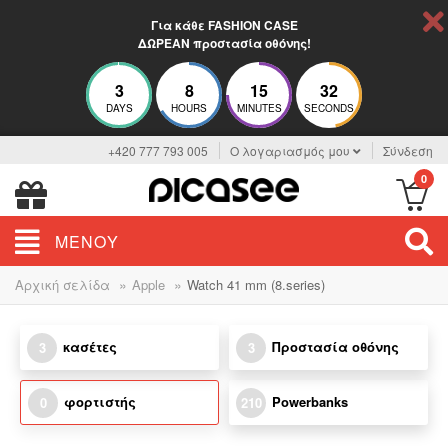
Για κάθε FASHION CASE
ΔΩΡΕΑΝ προστασία οθόνης!
3
8
15
32
DAYS
HOURS
MINUTES
SECONDS
+420 777 793 005
Ο λογαριασμός μου
Σύνδεση
0
ΜΕΝΟΎ
»
»
Αρχική σελίδα
Apple
Watch 41 mm (8.series)
κασέτες
Προστασία οθόνης
3
3
φορτιστής
Powerbanks
0
210