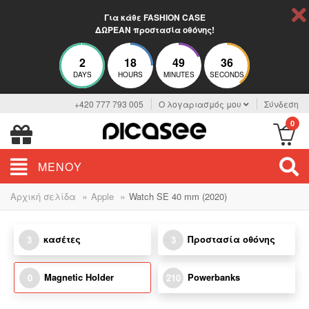
Για κάθε FASHION CASE
ΔΩΡΕΑΝ προστασία οθόνης!
2
18
49
36
DAYS
HOURS
MINUTES
SECONDS
+420 777 793 005
Ο λογαριασμός μου
Σύνδεση
0
ΜΕΝΟΎ
»
»
Αρχική σελίδα
Apple
Watch SE 40 mm (2020)
κασέτες
Προστασία οθόνης
3
3
Magnetic Holder
Powerbanks
0
210