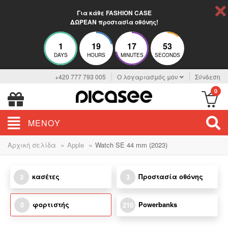
Για κάθε FASHION CASE
ΔΩΡΕΑΝ προστασία οθόνης!
1
19
17
53
DAYS
HOURS
MINUTES
SECONDS
+420 777 793 005
Ο λογαριασμός μου
Σύνδεση
0
ΜΕΝΟΎ
»
»
Αρχική σελίδα
Apple
Watch SE 44 mm (2023)
κασέτες
Προστασία οθόνης
3
3
φορτιστής
Powerbanks
0
210