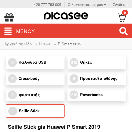
+420 777 793 005
Ο λογαριασμός μου
Σύνδεση
0
ΜΕΝΟΎ
»
»
Αρχική σελίδα
Huawei
P Smart 2019
Καλώδια USB
Θήκες
6
210
Cross-body
Προστασία οθόνης
6
6
φορτιστής
Powerbanks
2
216
Selfie Stick
1
Selfie Stick gia Huawei P Smart 2019