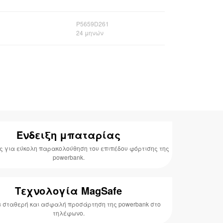
P5659D261
24 μηνών
Ένδειξη μπαταρίας
ης για εύκολη παρακολούθηση του επιπέδου φόρτισης της
powerbank.
Τεχνολογία MagSafe
 σταθερή και ασφαλή προσάρτηση της powerbank στο
τηλέφωνο.