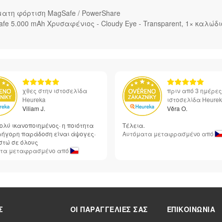
ατη φόρτιση MagSafe / PowerShare
e 5.000 mAh Χρυσαφένιος - Cloudy Eye - Transparent, 1× καλώδ
χθες στην ιστοσελίδα
πριν από 3 ημέρες
Heureka
ιστοσελίδα Heure
Viliam J.
Věra O.
ολύ ικανοποιημένος· η ποιότητα
Τέλεια.
γρήγορη παράδοση είναι άψογες·
Αυτόματα μεταφρασμένο από
στώ σε όλους
τα μεταφρασμένο από
Σ
ΟΙ ΠΑΡΑΓΓΕΛΊΕΣ ΣΑΣ
ΕΠΙΚΟΙΝΩΝΊΑ