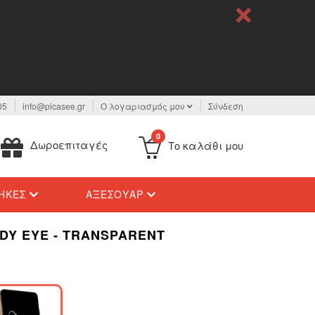
05
info@picasee.gr
Ο λογαριασμός μου
Σύνδεση
0
Δωροεπιταγές
Το καλάθι μου
ΉΚΕΣ
ΑΞΕΣΟΥΆΡ
DY EYE - TRANSPARENT