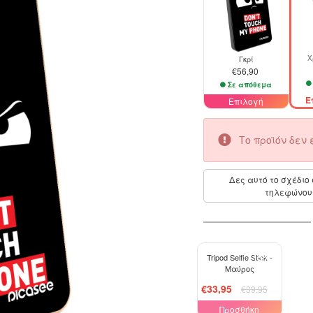
Χ
Γκρί
€56,90
Σε απόθεμα
Ε
Επιλογή
Το προϊόν δεν 
Δες αυτό το σχέδιο 
τηλεφώνου
-15%
Tripod Selfie Stick -
Μαύρος
€33,95
€39,95
Προσθήκη