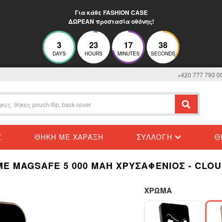
Για κάθε FASHION CASE
ΔΩΡΕΑΝ προστασία οθόνης!
3
23
17
38
DAYS
HOURS
MINUTES
SECONDS
+420 777 793 0
Σ
ΘΉΚΗ ΜΕ ΧΆΡΑΞΗ
ΣΥΛΛΟΓΉ
Θ
Ε MAGSAFE 5 000 MAH ΧΡΥΣΑΦΈΝΙΟΣ - CLOU
ΧΡΩΜΑ