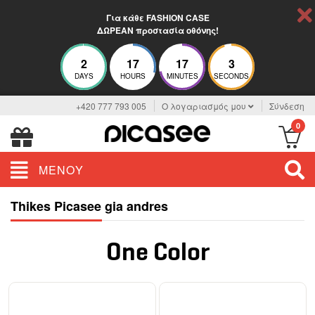
Για κάθε FASHION CASE
ΔΩΡΕΑΝ προστασία οθόνης!
2
17
17
2
DAYS
HOURS
MINUTES
SECONDS
+420 777 793 005
Ο λογαριασμός μου
Σύνδεση
0
ΜΕΝΟΎ
Thikes Picasee gia andres
One Color
ELEGANCE