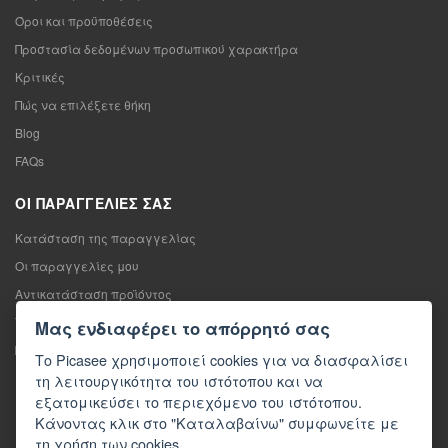
Όροι και προϋποθέσεις
Προστασία δεδομένων προσωπικού χαρακτήρα
Κριτικές
Πώς να επιλέξετε θήκη
Blog
FAQs
ΟΙ ΠΑΡΑΓΓΕΛΊΕΣ ΣΑΣ
Κατάσταση της παραγγελίας
Οι παραγγελίες μου
Αντικατάσταση προϊόντος
Υπαναχώρηση από τη σύμβαση πώλησης
Μας ενδιαφέρει το απόρρητό σας
Παράπονο
Το Picasee χρησιμοποιεί cookies για να διασφαλίσει
τη λειτουργικότητα του ιστότοπου και να
ΕΠΙΚΟΙΝΩΝΊΑ
εξατομικεύσει το περιεχόμενο του ιστότοπου.
Κάνοντας κλικ στο "Καταλαβαίνω" συμφωνείτε με
Επικοινωνία
τη χρήση των cookies.