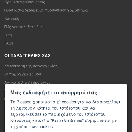
Όροι και προϋποθέσεις
Προστασία δεδομένων προσωπικού χαρακτήρα
Κριτικές
Πώς να επιλέξετε θήκη
Blog
FAQs
ΟΙ ΠΑΡΑΓΓΕΛΊΕΣ ΣΑΣ
Κατάσταση της παραγγελίας
Οι παραγγελίες μου
Αντικατάσταση προϊόντος
Υπαναχώρηση από τη σύμβαση πώλησης
Μας ενδιαφέρει το απόρρητό σας
Παράπονο
Το Picasee χρησιμοποιεί cookies για να διασφαλίσει
τη λειτουργικότητα του ιστότοπου και να
ΕΠΙΚΟΙΝΩΝΊΑ
εξατομικεύσει το περιεχόμενο του ιστότοπου.
Κάνοντας κλικ στο "Καταλαβαίνω" συμφωνείτε με
Επικοινωνία
τη χρήση των cookies.
Φόρμα επικοινωνίας