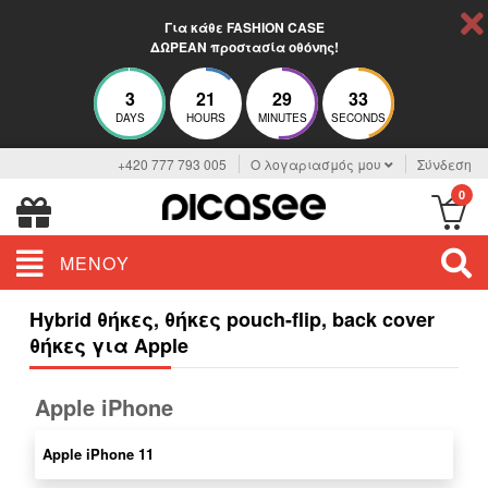
Για κάθε FASHION CASE
ΔΩΡΕΑΝ προστασία οθόνης!
3
21
29
32
DAYS
HOURS
MINUTES
SECONDS
+420 777 793 005
Ο λογαριασμός μου
Σύνδεση
0
ΜΕΝΟΎ
Hybrid θήκες, θήκες pouch-flip, back cover
θήκες για Apple
Apple iPhone
Apple iPhone 11