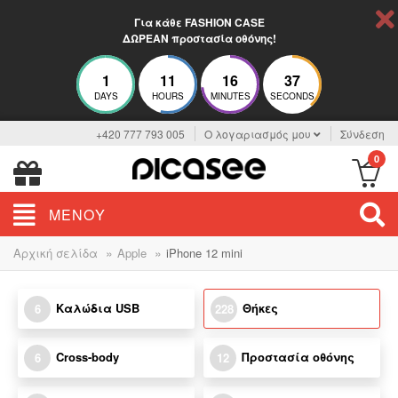
Για κάθε FASHION CASE
ΔΩΡΕΑΝ προστασία οθόνης!
1
11
16
36
DAYS
HOURS
MINUTES
SECONDS
+420 777 793 005
Ο λογαριασμός μου
Σύνδεση
0
ΜΕΝΟΎ
»
»
Αρχική σελίδα
Apple
iPhone 12 mini
Καλώδια USB
Θήκες
6
228
Cross-body
Προστασία οθόνης
6
12