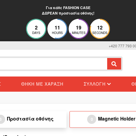
Για κάθε FASHION CASE
ΔΩΡΕΑΝ προστασία οθόνης!
2
11
19
12
DAYS
HOURS
MINUTES
SECONDS
+420 777 793 0
Σ
ΘΉΚΗ ΜΕ ΧΆΡΑΞΗ
ΣΥΛΛΟΓΉ
Θ
Προστασία οθόνης
Magnetic Holder
3
0