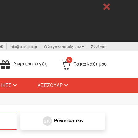
05
info@picasee.gr
Ο λογαριασμός μου
Σύνδεση
0
Δωροεπιταγές
Το καλάθι μου
ΉΚΕΣ
ΑΞΕΣΟΥΆΡ
Powerbanks
210