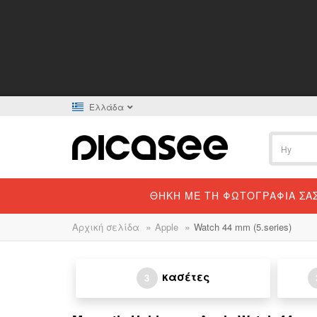
Ελλάδα
ΘΉΚΗ ΜΕ ΤΗ ΦΩΤΟΓΡΑΦΊΑ ΣΑ
»
»
Αρχική σελίδα
Apple
Watch 44 mm (5.series)
κασέτες
3