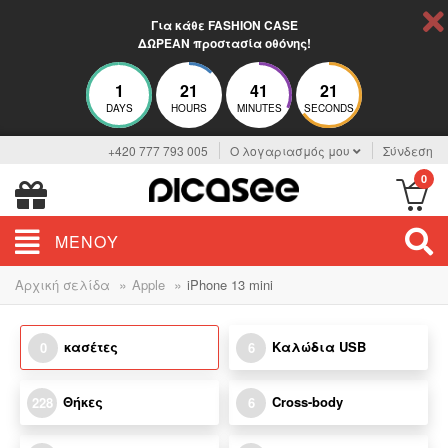
Για κάθε FASHION CASE
ΔΩΡΕΑΝ προστασία οθόνης!
1
21
41
21
DAYS
HOURS
MINUTES
SECONDS
+420 777 793 005
Ο λογαριασμός μου
Σύνδεση
0
ΜΕΝΟΎ
»
»
Αρχική σελίδα
Apple
iPhone 13 mini
κασέτες
Καλώδια USB
0
6
Θήκες
Cross-body
228
6