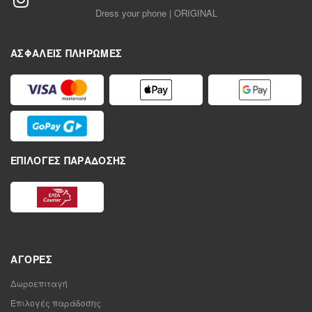
Dress your phone | ORIGINAL
ΑΣΦΑΛΕΊΣ ΠΛΗΡΩΜΈΣ
ΕΠΙΛΟΓΈΣ ΠΑΡΆΔΟΣΗΣ
ΑΓΟΡΈΣ
Δωροεπιταγή
Επιλογές παράδοσης