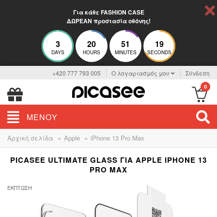
Για κάθε FASHION CASE
ΔΩΡΕΑΝ προστασία οθόνης!
3
20
51
18
DAYS
HOURS
MINUTES
SECONDS
+420 777 793 005
Ο λογαριασμός μου
Σύνδεση
0
ΜΕΝΟΎ
»
»
Αρχική σελίδα
Apple
iPhone 13 Pro Max
PICASEE ULTIMATE GLASS ΓΙΑ APPLE IPHONE 13
PRO MAX
ΈΚΠΤΩΣΗ
-30%