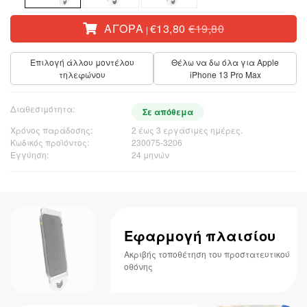
ΑΓΟΡΆ
€13,80
€19,80
|
Επιλογή άλλου μοντέλου
Θέλω να δω όλα για Apple
τηλεφώνου
iPhone 13 Pro Max
Διαθεσιμότητα:
Σε απόθεμα
Χρόνος παράδοσης:
2 έως 3 εργάσιμες ημέρες.
Κωδικός προϊόντος:
230075-3206
Εγγύηση:
24 μηνών
Εφαρμογή πλαισίου
Ακριβής τοποθέτηση του προστατευτικού
οθόνης