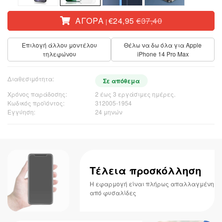
ΑΓΟΡΆ
€24,95
€37,40
|
Επιλογή άλλου μοντέλου
Θέλω να δω όλα για Apple
τηλεφώνου
iPhone 14 Pro Max
Διαθεσιμότητα:
Σε απόθεμα
Χρόνος παράδοσης:
2 έως 3 εργάσιμες ημέρες.
Κωδικός προϊόντος:
312005-1954
Εγγύηση:
24 μηνών
Τέλεια προσκόλληση
Η εφαρμογή είναι πλήρως απαλλαγμένη
από φυσαλίδες