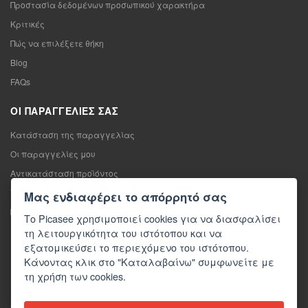
Προστασία δεδομένων προσωπικού χαρακτήρα
Κριτικές
Πώς να επιλέξετε θήκη
Blog
FAQs
ΟΙ ΠΑΡΑΓΓΕΛΊΕΣ ΣΑΣ
Κατάσταση της παραγγελίας
Οι παραγγελίες μου
Αντικατάσταση προϊόντος
Υπαναχώρηση από τη σύμβαση πώλησης
Μας ενδιαφέρει το απόρρητό σας
Παράπονο
Το Picasee χρησιμοποιεί cookies για να διασφαλίσει
τη λειτουργικότητα του ιστότοπου και να
ΕΠΙΚΟΙΝΩΝΊΑ
εξατομικεύσει το περιεχόμενο του ιστότοπου.
Κάνοντας κλικ στο "Καταλαβαίνω" συμφωνείτε με
Επικοινωνία
τη χρήση των cookies.
Φόρμα επικοινωνίας
Χονδρική πώληση