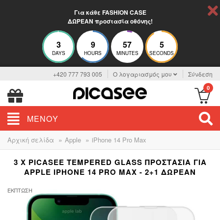
Για κάθε FASHION CASE
ΔΩΡΕΑΝ προστασία οθόνης!
3
9
57
4
DAYS
HOURS
MINUTES
SECONDS
+420 777 793 005
Ο λογαριασμός μου
Σύνδεση
0
ΜΕΝΟΎ
»
»
Αρχική σελίδα
Apple
iPhone 14 Pro Max
3 X PICASEE TEMPERED GLASS ΠΡΟΣΤΑΣΊΑ ΓΙΑ
APPLE IPHONE 14 PRO MAX - 2+1 ΔΩΡΕΆΝ
ΈΚΠΤΩΣΗ
-33%