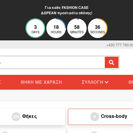
Για κάθε FASHION CASE
ΔΩΡΕΑΝ προστασία οθόνης!
3
18
58
36
DAYS
HOURS
MINUTES
SECONDS
+420 777 793 0
Σ
ΘΉΚΗ ΜΕ ΧΆΡΑΞΗ
ΣΥΛΛΟΓΉ
Θ
Θήκες
Cross-body
229
6