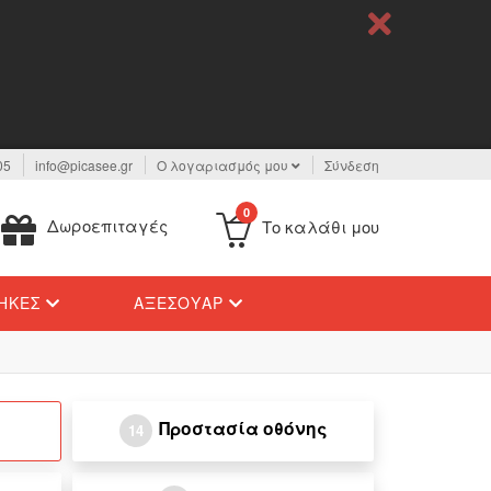
05
info@picasee.gr
Ο λογαριασμός μου
Σύνδεση
0
Δωροεπιταγές
Το καλάθι μου
ΉΚΕΣ
ΑΞΕΣΟΥΆΡ
Προστασία οθόνης
14