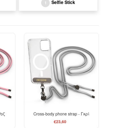
Selfie Stick
1
Ροζ
Cross-body phone strap - Γκρί
€23,60