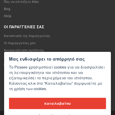
Πώς να επιλέξετε θήκη
Blog
FAQs
ΟΙ ΠΑΡΑΓΓΕΛΊΕΣ ΣΑΣ
Κατάσταση της παραγγελίας
Οι παραγγελίες μου
Αντικατάσταση προϊόντος
Υπαναχώρηση από τη σύμβαση πώλησης
Μας ενδιαφέρει το απόρρητό σας
Παράπονο
Το Picasee χρησιμοποιεί cookies για να διασφαλίσει
τη λειτουργικότητα του ιστότοπου και να
ΕΠΙΚΟΙΝΩΝΊΑ
εξατομικεύσει το περιεχόμενο του ιστότοπου.
Κάνοντας κλικ στο "Καταλαβαίνω" συμφωνείτε με
Επικοινωνία
τη χρήση των cookies.
Φόρμα επικοινωνίας
Χονδρική πώληση
καταλαβαίνω
Μέσα ενημέρωσης σχετικά με εμάς