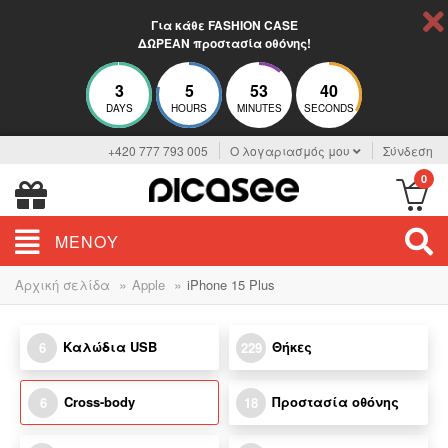
Για κάθε FASHION CASE
ΔΩΡΕΑΝ προστασία οθόνης!
3
5
53
40
DAYS
HOURS
MINUTES
SECONDS
+420 777 793 005
Ο λογαριασμός μου
Σύνδεση
0
ΜΕΝΟΎ
»
»
Αρχική σελίδα
Apple
iPhone 15 Plus
Καλώδια USB
Θήκες
6
229
Cross-body
Προστασία οθόνης
6
18