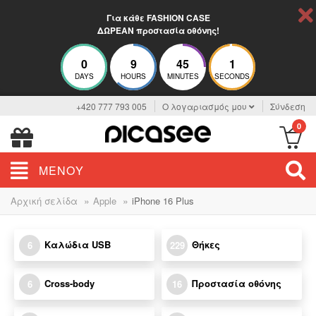
Για κάθε FASHION CASE
ΔΩΡΕΑΝ προστασία οθόνης!
0
9
45
1
DAYS
HOURS
MINUTES
SECONDS
+420 777 793 005
Ο λογαριασμός μου
Σύνδεση
0
ΜΕΝΟΎ
»
»
Αρχική σελίδα
Apple
iPhone 16 Plus
Καλώδια USB
Θήκες
6
229
Cross-body
Προστασία οθόνης
6
16