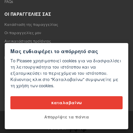
FAQs
ΟΙ ΠΑΡΑΓΓΕΛΊΕΣ ΣΑΣ
Κατάσταση της παραγγελίας
Οι παραγγελίες μου
Αντικατάσταση προϊόντος
Υπαναχώρηση από τη σύμβαση πώλησης
Μας ενδιαφέρει το απόρρητό σας
Παράπονο
Το Picasee χρησιμοποιεί cookies για να διασφαλίσει
τη λειτουργικότητα του ιστότοπου και να
ΕΠΙΚΟΙΝΩΝΊΑ
εξατομικεύσει το περιεχόμενο του ιστότοπου.
Κάνοντας κλικ στο "Καταλαβαίνω" συμφωνείτε με
Επικοινωνία
τη χρήση των cookies.
Φόρμα επικοινωνίας
Χονδρική πώληση
καταλαβαίνω
Μέσα ενημέρωσης σχετικά με εμάς
Απορρίψτε τα πάντα
Copyright © 2026 Picasee
Partner of: