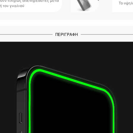
ένουν πλήρως ανεπηρέαστες μετά
Το υψηλ
ή του γυαλιού
ΠΕΡΙΓΡΑΦΉ