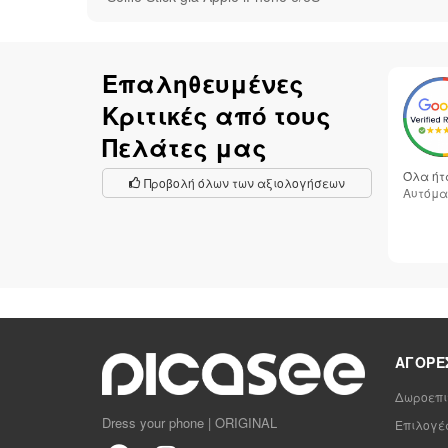
Επαληθευμένες
Κριτικές από τους
Πελάτες μας
Όλα ήτ
Προβολή όλων των αξιολογήσεων
Αυτόμα
ΑΓΟΡΈ
Δωροεπι
Dress your phone | ORIGINAL
Επιλογέ