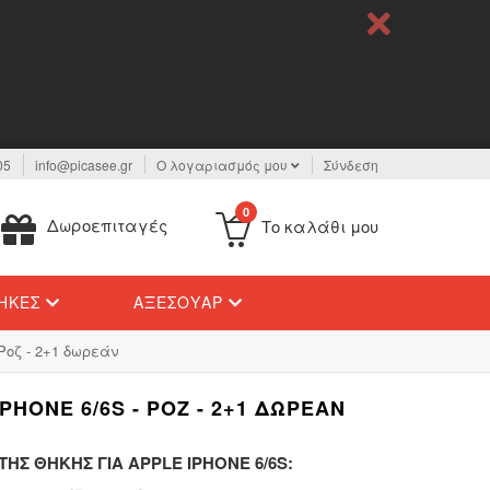
05
info@picasee.gr
Ο λογαριασμός μου
Σύνδεση
0
Δωροεπιταγές
Το καλάθι μου
ΉΚΕΣ
ΑΞΕΣΟΥΆΡ
Ροζ - 2+1 δωρεάν
HONE 6/6S - ΡΟΖ - 2+1 ΔΩΡΕΆΝ
ΗΣ ΘΉΚΗΣ ΓΙΑ APPLE IPHONE 6/6S: