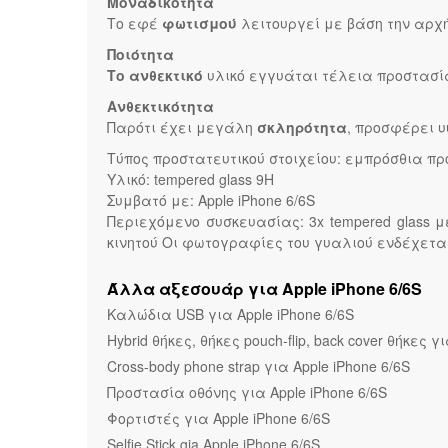
Μοναδικότητα
Το εφέ
φωτισμού
λειτουργεί με βάση την αρχ
Ποιότητα
Το ανθεκτικό
υλικό εγγυάται τέλεια προστασία
Ανθεκτικότητα
Παρότι έχει μεγάλη
σκληρότητα
, προσφέρει 
Τύπος προστατευτικού στοιχείου: εμπρόσθια προ
Υλικό: tempered glass 9H
Συμβατό με: Apple iPhone 6/6S
Περιεχόμενο συσκευασίας: 3x tempered glass 
κινητού Οι φωτογραφίες του γυαλιού ενδέχεται 
Άλλα αξεσουάρ για Apple iPhone 6/6S
Καλώδια USB για Apple iPhone 6/6S
Hybrid θήκες, θήκες pouch-flip, back cover θήκες γ
Cross-body phone strap για Apple iPhone 6/6S
Προστασία οθόνης για Apple iPhone 6/6S
Φορτιστές για Apple iPhone 6/6S
Selfie Stick gia Apple iPhone 6/6S