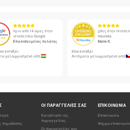
πριν από 14 ώρες στην
χθες στην ιστοσε
ιστοσελίδα Google
Heureka
Επαληθευμένος πελάτης
Marie K.
αν εντάξει.
όλα εντάξει
τα μεταφρασμένο από
Αυτόματα μεταφρασμένο από
Σ
ΟΙ ΠΑΡΑΓΓΕΛΊΕΣ ΣΑΣ
ΕΠΙΚΟΙΝΩΝΊΑ
ταγή
Κατάσταση της
Επικοινωνία
παραγγελίας
ς παράδοσης
Φόρμα επικοινωνί
Οι παραγγελίες μου