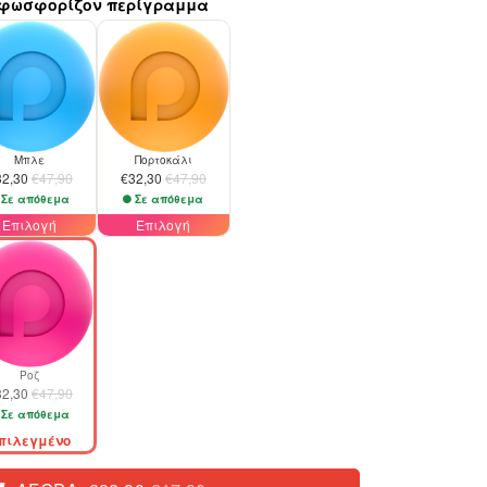
με φωσφορίζον περίγραμμα
-33%
Μπλε
Πορτοκάλι
32,30
€47,90
€32,30
€47,90
Σε απόθεμα
Σε απόθεμα
Επιλογή
Επιλογή
Ροζ
32,30
€47,90
Σε απόθεμα
πιλεγμένο