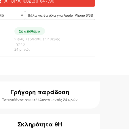
ΑΓΟΡΆ
€32,30
€47,90
|
/6S
Θέλω να δω όλα για Apple iPhone 6/6S
Σε απόθεμα
2 έως 3 εργάσιμες ημέρες.
P2446
24 μηνών
Γρήγορη παράδοση
Τα προϊόντα αποστέλλονται εντός 24 ωρών
Σκληρότητα 9H