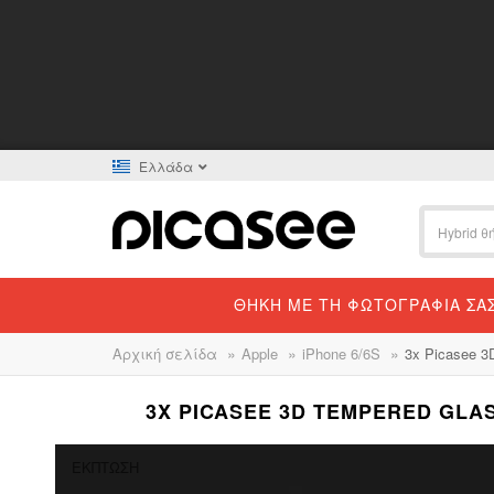
Ελλάδα
ΘΉΚΗ ΜΕ ΤΗ ΦΩΤΟΓΡΑΦΊΑ ΣΑ
»
»
»
Αρχική σελίδα
Apple
iPhone 6/6S
3x Picasee 
3X PICASEE 3D TEMPERED GLAS
ΈΚΠΤΩΣΗ