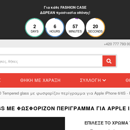
Για κάθε FASHION CASE
ΔΩΡΕΑΝ προστασία οθόνης!
2
6
57
19
DAYS
HOURS
MINUTES
SECONDS
+420 777 793 0
Σ
ΘΉΚΗ ΜΕ ΧΆΡΑΞΗ
ΣΥΛΛΟΓΉ
Θ
3D Tempered glass με φωσφορίζον περίγραμμα για Apple iPhone 6/6S - 
S ΜΕ ΦΩΣΦΟΡΊΖΟΝ ΠΕΡΊΓΡΑΜΜΑ ΓΙΑ APPLE IP
ΕΠΊΛΕΞΕ ΤΟ ΧΡΏΜΑ Τ