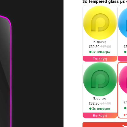
3x Tempered glass 
-33%
-33%
Κίτρινος
€32,30
€47,90
€
Σε απόθεμα
Επιλογή
-33%
-33%
Πράσινος
€
€32,30
€47,90
Σε απόθεμα
Ε
Επιλογή