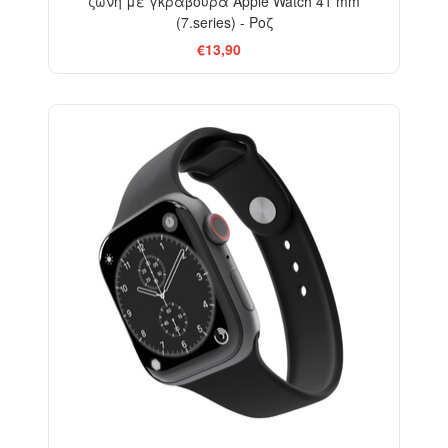
ζώνη με γκραβούρα Apple Watch 41 mm
(7.series) - Ροζ
€13,90