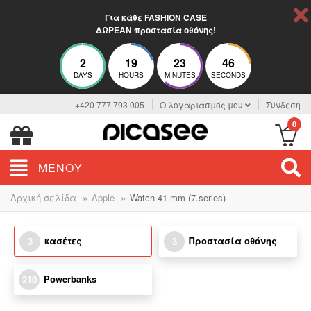
Για κάθε FASHION CASE
ΔΩΡΕΑΝ προστασία οθόνης!
2
19
23
46
DAYS
HOURS
MINUTES
SECONDS
+420 777 793 005
Ο λογαριασμός μου
Σύνδεση
0
ΜΕΝΟΎ
»
»
Αρχική σελίδα
Apple
Watch 41 mm (7.series)
κασέτες
Προστασία οθόνης
3
3
Powerbanks
210