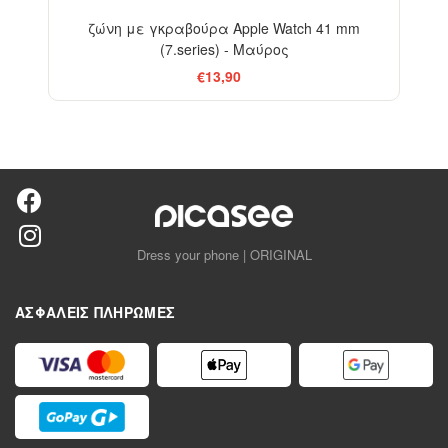
ζώνη με γκραβούρα Apple Watch 41 mm
(7.series) - Μαύρος
€13,90
Dress your phone | ORIGINAL
ΑΣΦΑΛΕΊΣ ΠΛΗΡΩΜΈΣ