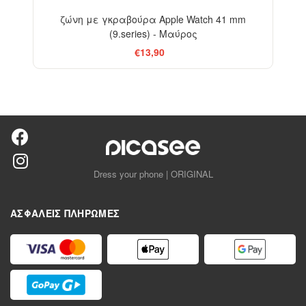
ζώνη με γκραβούρα Apple Watch 41 mm
(9.series) - Μαύρος
€13,90
Dress your phone | ORIGINAL
ΑΣΦΑΛΕΊΣ ΠΛΗΡΩΜΈΣ