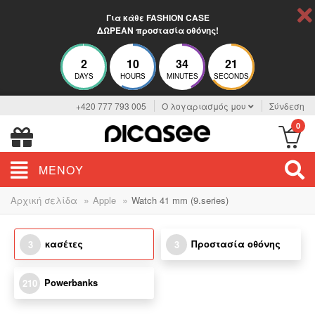
Για κάθε FASHION CASE
ΔΩΡΕΑΝ προστασία οθόνης!
2
10
34
21
DAYS
HOURS
MINUTES
SECONDS
+420 777 793 005
Ο λογαριασμός μου
Σύνδεση
0
ΜΕΝΟΎ
»
»
Αρχική σελίδα
Apple
Watch 41 mm (9.series)
κασέτες
Προστασία οθόνης
3
3
Powerbanks
210