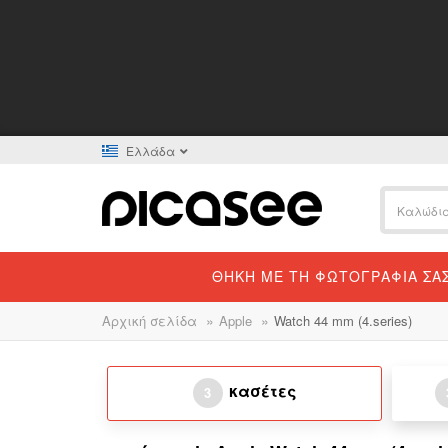
Ελλάδα
ΘΉΚΗ ΜΕ ΤΗ ΦΩΤΟΓΡΑΦΊΑ ΣΑ
»
»
Αρχική σελίδα
Apple
Watch 44 mm (4.series)
κασέτες
3