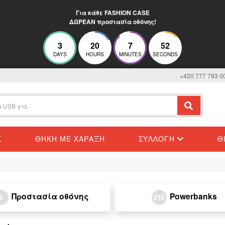
Για κάθε FASHION CASE
ΔΩΡΕΑΝ προστασία οθόνης!
3
20
7
52
DAYS
HOURS
MINUTES
SECONDS
+420 777 793 0
Σ
ΘΉΚΗ ΜΕ ΧΆΡΑΞΗ
ΣΥΛΛΟΓΉ
Θ
Προστασία οθόνης
Powerbanks
3
210