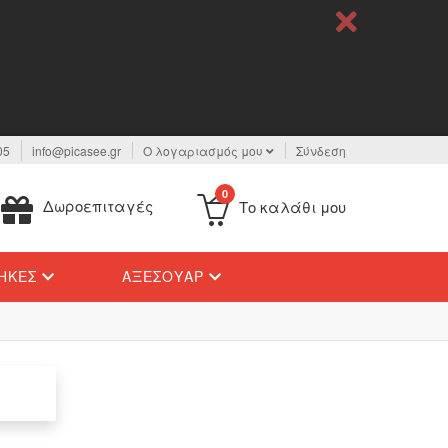
05
info@picasee.gr
Ο λογαριασμός μου
Σύνδεση
0
Δωροεπιταγές
Το καλάθι μου
ΉΚΕΣ
ΑΞΕΣΟΥΆΡ