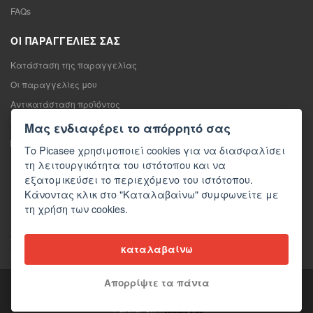
FAQs
ΟΙ ΠΑΡΑΓΓΕΛΊΕΣ ΣΑΣ
Κατάσταση της παραγγελίας
Οι παραγγελίες μου
Αντικατάσταση προϊόντος
Υπαναχώρηση από τη σύμβαση πώλησης
Μας ενδιαφέρει το απόρρητό σας
Παράπονο
Το Picasee χρησιμοποιεί cookies για να διασφαλίσει
τη λειτουργικότητα του ιστότοπου και να
ΕΠΙΚΟΙΝΩΝΊΑ
εξατομικεύσει το περιεχόμενο του ιστότοπου.
Κάνοντας κλικ στο "Καταλαβαίνω" συμφωνείτε με
Επικοινωνία
τη χρήση των cookies.
Φόρμα επικοινωνίας
Χονδρική πώληση
καταλαβαίνω
Μέσα ενημέρωσης σχετικά με εμάς
Απορρίψτε τα πάντα
Copyright © 2026 Picasee
Partner of: