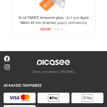
3x ULTIMATE tempered glass - 2+1 για Apple
Watch 45 mm (8.series) χωρίς απλικατέρ
€23,80
€35,70
Dress your phone | ORIGINAL
ΑΣΦΑΛΕΊΣ ΠΛΗΡΩΜΈΣ