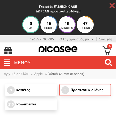
Για κάθε FASHION CASE
ΔΩΡΕΑΝ προστασία οθόνης!
0
15
19
46
DAYS
HOURS
MINUTES
SECONDS
+420 777 793 005
Ο λογαριασμός μου
Σύνδεση
0
ΜΕΝΟΎ
»
»
Αρχική σελίδα
Apple
Watch 45 mm (8.series)
κασέτες
Προστασία οθόνης
3
3
Powerbanks
210