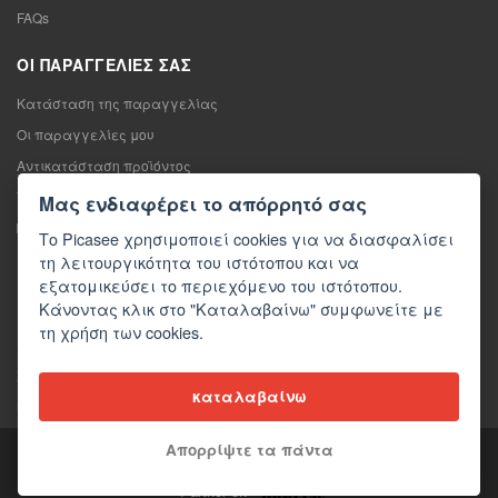
FAQs
ΟΙ ΠΑΡΑΓΓΕΛΊΕΣ ΣΑΣ
Κατάσταση της παραγγελίας
Οι παραγγελίες μου
Αντικατάσταση προϊόντος
Υπαναχώρηση από τη σύμβαση πώλησης
Μας ενδιαφέρει το απόρρητό σας
Παράπονο
Το Picasee χρησιμοποιεί cookies για να διασφαλίσει
τη λειτουργικότητα του ιστότοπου και να
ΕΠΙΚΟΙΝΩΝΊΑ
εξατομικεύσει το περιεχόμενο του ιστότοπου.
Κάνοντας κλικ στο "Καταλαβαίνω" συμφωνείτε με
Επικοινωνία
τη χρήση των cookies.
Φόρμα επικοινωνίας
Χονδρική πώληση
καταλαβαίνω
Μέσα ενημέρωσης σχετικά με εμάς
Απορρίψτε τα πάντα
Copyright © 2026 Picasee
Partner of: