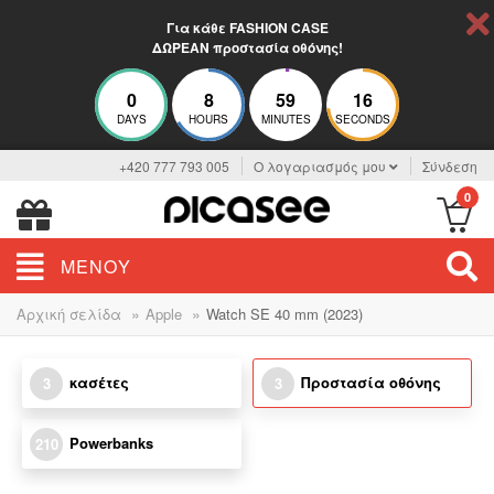
Για κάθε FASHION CASE
ΔΩΡΕΑΝ προστασία οθόνης!
0
8
59
15
DAYS
HOURS
MINUTES
SECONDS
+420 777 793 005
Ο λογαριασμός μου
Σύνδεση
0
ΜΕΝΟΎ
»
»
Αρχική σελίδα
Apple
Watch SE 40 mm (2023)
κασέτες
Προστασία οθόνης
3
3
Powerbanks
210