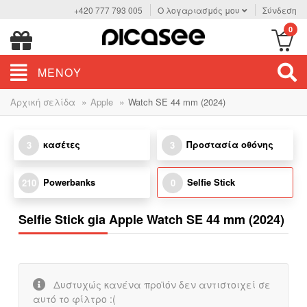
+420 777 793 005
Ο λογαριασμός μου
Σύνδεση
0
ΜΕΝΟΎ
»
»
Αρχική σελίδα
Apple
Watch SE 44 mm (2024)
κασέτες
Προστασία οθόνης
3
3
Powerbanks
Selfie Stick
210
0
Selfie Stick gia Apple Watch SE 44 mm (2024)
Δυστυχώς κανένα προϊόν δεν αντιστοιχεί σε
αυτό το φίλτρο :(