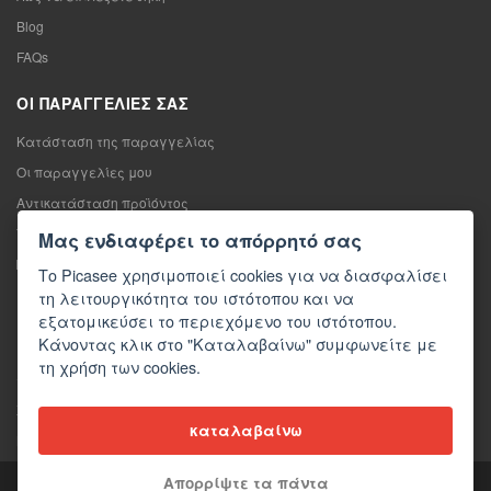
Blog
FAQs
ΟΙ ΠΑΡΑΓΓΕΛΊΕΣ ΣΑΣ
Κατάσταση της παραγγελίας
Οι παραγγελίες μου
Αντικατάσταση προϊόντος
Υπαναχώρηση από τη σύμβαση πώλησης
Μας ενδιαφέρει το απόρρητό σας
Παράπονο
Το Picasee χρησιμοποιεί cookies για να διασφαλίσει
τη λειτουργικότητα του ιστότοπου και να
ΕΠΙΚΟΙΝΩΝΊΑ
εξατομικεύσει το περιεχόμενο του ιστότοπου.
Κάνοντας κλικ στο "Καταλαβαίνω" συμφωνείτε με
Επικοινωνία
τη χρήση των cookies.
Φόρμα επικοινωνίας
Χονδρική πώληση
καταλαβαίνω
Μέσα ενημέρωσης σχετικά με εμάς
Απορρίψτε τα πάντα
Copyright © 2026 Picasee