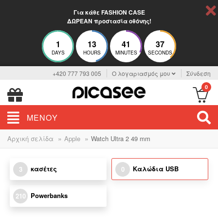
Για κάθε FASHION CASE
ΔΩΡΕΑΝ προστασία οθόνης!
1
13
41
37
DAYS
HOURS
MINUTES
SECONDS
+420 777 793 005
Ο λογαριασμός μου
Σύνδεση
0
ΜΕΝΟΎ
»
»
Αρχική σελίδα
Apple
Watch Ultra 2 49 mm
κασέτες
Καλώδια USB
3
0
Powerbanks
210