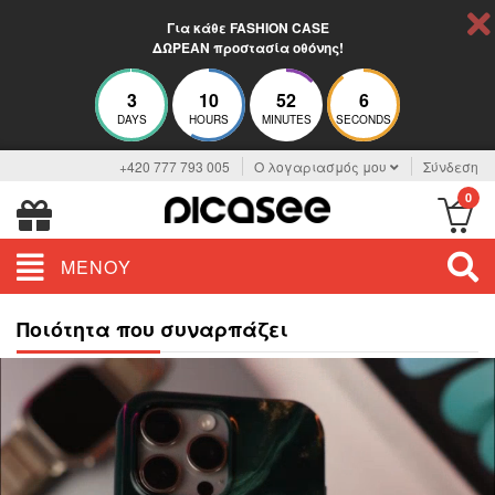
Για κάθε FASHION CASE
ΔΩΡΕΑΝ προστασία οθόνης!
3
10
52
6
DAYS
HOURS
MINUTES
SECONDS
+420 777 793 005
Ο λογαριασμός μου
Σύνδεση
0
ΜΕΝΟΎ
Ποιότητα που συναρπάζει