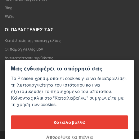
Blog
FAQs
ΟΙ ΠΑΡΑΓΓΕΛΊΕΣ ΣΑΣ
Κατάσταση της παραγγελίας
Οι παραγγελίες μου
Αντικατάσταση προϊόντος
Υπαναχώρηση από τη σύμβαση πώλησης
Μας ενδιαφέρει το απόρρητό σας
Παράπονο
Το Picasee χρησιμοποιεί cookies για να διασφαλίσει
τη λειτουργικότητα του ιστότοπου και να
ΕΠΙΚΟΙΝΩΝΊΑ
εξατομικεύσει το περιεχόμενο του ιστότοπου.
Κάνοντας κλικ στο "Καταλαβαίνω" συμφωνείτε με
Επικοινωνία
τη χρήση των cookies.
Φόρμα επικοινωνίας
Χονδρική πώληση
καταλαβαίνω
Μέσα ενημέρωσης σχετικά με εμάς
Απορρίψτε τα πάντα
Copyright © 2026 Picasee