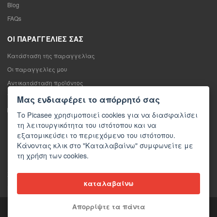
Blog
FAQs
ΟΙ ΠΑΡΑΓΓΕΛΊΕΣ ΣΑΣ
Κατάσταση της παραγγελίας
Οι παραγγελίες μου
Αντικατάσταση προϊόντος
Υπαναχώρηση από τη σύμβαση πώλησης
Μας ενδιαφέρει το απόρρητό σας
Παράπονο
Το Picasee χρησιμοποιεί cookies για να διασφαλίσει
τη λειτουργικότητα του ιστότοπου και να
ΕΠΙΚΟΙΝΩΝΊΑ
εξατομικεύσει το περιεχόμενο του ιστότοπου.
Κάνοντας κλικ στο "Καταλαβαίνω" συμφωνείτε με
Επικοινωνία
τη χρήση των cookies.
Φόρμα επικοινωνίας
Χονδρική πώληση
καταλαβαίνω
Μέσα ενημέρωσης σχετικά με εμάς
Απορρίψτε τα πάντα
Copyright © 2026 Picasee