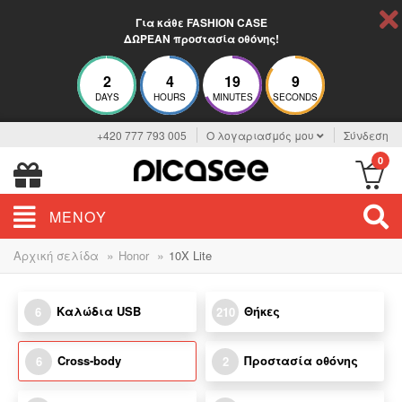
Για κάθε FASHION CASE
ΔΩΡΕΑΝ προστασία οθόνης!
2
4
19
9
DAYS
HOURS
MINUTES
SECONDS
+420 777 793 005
Ο λογαριασμός μου
Σύνδεση
0
ΜΕΝΟΎ
»
»
Αρχική σελίδα
Honor
10X Lite
Καλώδια USB
Θήκες
6
210
Cross-body
Προστασία οθόνης
6
2