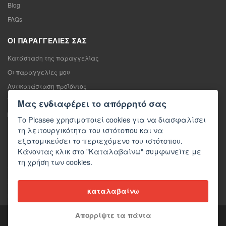
Blog
FAQs
ΟΙ ΠΑΡΑΓΓΕΛΊΕΣ ΣΑΣ
Κατάσταση της παραγγελίας
Οι παραγγελίες μου
Αντικατάσταση προϊόντος
Υπαναχώρηση από τη σύμβαση πώλησης
Μας ενδιαφέρει το απόρρητό σας
Παράπονο
Το Picasee χρησιμοποιεί cookies για να διασφαλίσει
τη λειτουργικότητα του ιστότοπου και να
ΕΠΙΚΟΙΝΩΝΊΑ
εξατομικεύσει το περιεχόμενο του ιστότοπου.
Κάνοντας κλικ στο "Καταλαβαίνω" συμφωνείτε με
Επικοινωνία
τη χρήση των cookies.
Φόρμα επικοινωνίας
Χονδρική πώληση
καταλαβαίνω
Μέσα ενημέρωσης σχετικά με εμάς
Απορρίψτε τα πάντα
Copyright © 2026 Picasee