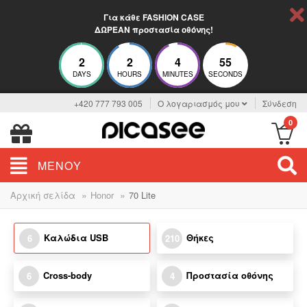
Για κάθε FASHION CASE
ΔΩΡΕΑΝ προστασία οθόνης!
2
2
4
54
DAYS
HOURS
MINUTES
SECONDS
+420 777 793 005
Ο λογαριασμός μου
Σύνδεση
0
ΜΕΝΟΎ
»
»
Αρχική σελίδα
Honor
70 Lite
Καλώδια USB
Θήκες
6
210
Cross-body
Προστασία οθόνης
6
4