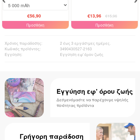
€56,90
€13,96
€15,96
Προσθήκη
Προσθήκη
Χρόνος παράδοσης:
2 έως 3 εργάσιμες ημέρες.
Κωδικός προϊόντος:
3490430527-2163
Εγγύηση:
Εγγύηση εφ' όρου ζωής
Εγγύηση εφ' όρου ζωής
Δεσμευόμαστε να παρέχουμε υψηλής
ποιότητας προϊόντα
Γρήγορη παράδοση