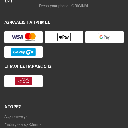
Dress your phone | ORIGINAL
ΑΣΦΑΛΕΊΣ ΠΛΗΡΩΜΈΣ
ΕΠΙΛΟΓΈΣ ΠΑΡΆΔΟΣΗΣ
ΑΓΟΡΈΣ
Δωροεπιταγή
Επιλογές παράδοσης