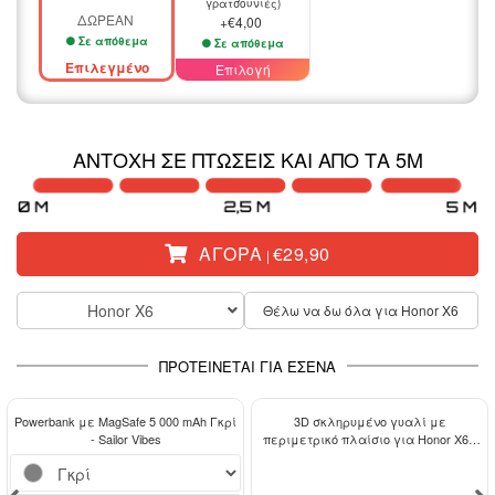
γρατσουνιές)
ΔΩΡΕΑΝ
+€4,00
Σε απόθεμα
Σε απόθεμα
Επιλεγμένο
Επιλογή
ΑΝΤΟΧΉ ΣΕ ΠΤΏΣΕΙΣ ΚΑΙ ΑΠΌ ΤΑ 5M
ΑΓΟΡΆ
€29,90
|
Honor X6
Θέλω να δω όλα για Honor X6
ΠΡΟΤΕΊΝΕΤΑΙ ΓΙΑ ΕΣΈΝΑ
-13%
Powerbank με MagSafe 5 000 mAh Γκρί
3D σκληρυμένο γυαλί με
- Sailor Vibes
περιμετρικό πλαίσιο για Honor X6 -
μαύρο