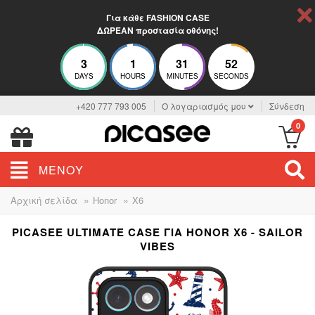
Για κάθε FASHION CASE
ΔΩΡΕΑΝ προστασία οθόνης!
3
1
31
52
DAYS
HOURS
MINUTES
SECONDS
+420 777 793 005
Ο λογαριασμός μου
Σύνδεση
0
ΜΕΝΟΎ
»
»
Αρχική σελίδα
Honor
X6
PICASEE ULTIMATE CASE ΓΙΑ HONOR X6 - SAILOR
VIBES