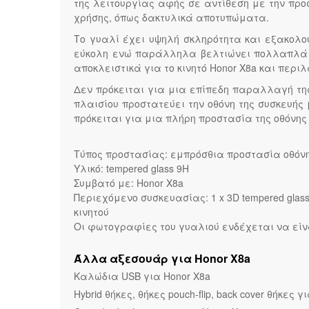
της λειτουργίας αφής σε αντίθεση με την προ
χρήσης, όπως δακτυλικά αποτυπώματα.
Το γυαλί έχει υψηλή σκληρότητα και εξακολο
εύκολη ενώ παράλληλα βελτιώνει πολλαπλά τη
αποκλειστικά για το κινητό Honor X8a και περι
Δεν πρόκειται για μια επίπεδη παραλλαγή της
πλαισίου προστατεύει την οθόνη της συσκευής 
πρόκειται για μια πλήρη προστασία της οθόνης 
Τύπος προστασίας: εμπρόσθια προστασία οθόνη
Υλικό: tempered glass 9H
Συμβατό με: Honor X8a
Περιεχόμενο συσκευασίας: 1 x 3D tempered glas
κινητού
Οι φωτογραφίες του γυαλιού ενδέχεται να είνα
Άλλα αξεσουάρ για Honor X8a
Καλώδια USB για Honor X8a
Hybrid θήκες, θήκες pouch-flip, back cover θήκες γ