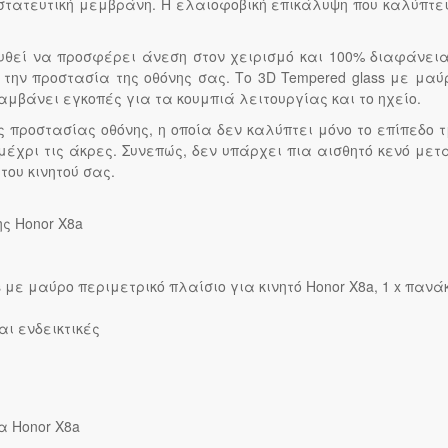
στατευτική μεμβράνη. Η ελαιοφοβική επικάλυψη που καλύπτει 
υθεί να προσφέρει άνεση στον χειρισμό και 100% διαφάνεια
ν προστασία της οθόνης σας. Το 3D Tempered glass με μαύ
λαμβάνει εγκοπές για τα κουμπιά λειτουργίας και το ηχείο.
 προστασίας οθόνης, η οποία δεν καλύπτει μόνο το επίπεδο
μέχρι τις άκρες. Συνεπώς, δεν υπάρχει πια αισθητό κενό μετα
του κινητού σας.
ς Honor X8a
s με μαύρο περιμετρικό πλαίσιο για κινητό Honor X8a, 1 x πανά
ι ενδεικτικές
ια Honor X8a