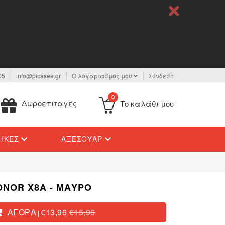
05
info@picasee.gr
Ο λογαριασμός μου
Σύνδεση
0
Δωροεπιταγές
Το καλάθι μου
ΉΚΕΣ
ΑΞΕΣΟΥΆΡ
ONOR X8A - ΜΑΎΡΟ
ΑΓΟΡΆ
€13,96
€15,96
|