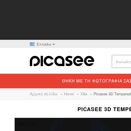
Ελλάδα
ΘΉΚΗ ΜΕ ΤΗ ΦΩΤΟΓΡΑΦΊΑ ΣΑ
»
»
»
Αρχική σελίδα
Honor
X8a
Picasee 3D Tempered
PICASEE 3D TEMP
ΈΚΠΤΩΣΗ