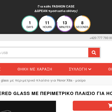
Για κάθε FASHION CASE
ΔΩΡΕΑΝ προστασία οθόνης!
1
11
13
8
DAYS
HOURS
MINUTES
SECONDS
+420 777 793 0
Σ
ΘΉΚΗ ΜΕ ΧΆΡΑΞΗ
ΣΥΛΛΟΓΉ
Θ
 glass με περιμετρικό πλαίσιο για Honor X8a - μαύρο
ERED GLASS ΜΕ ΠΕΡΙΜΕΤΡΙΚΌ ΠΛΑΊΣΙΟ ΓΙΑ H