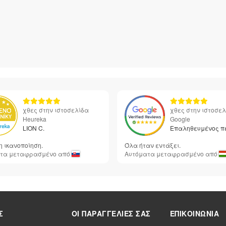
χθες στην ιστοσελίδα
χθες στην ιστοσε
Heureka
Google
LION C.
Επαληθευμένος π
 ικανοποίηση.
Όλα ήταν εντάξει.
τα μεταφρασμένο από
Αυτόματα μεταφρασμένο από
Σ
ΟΙ ΠΑΡΑΓΓΕΛΊΕΣ ΣΑΣ
ΕΠΙΚΟΙΝΩΝΊΑ