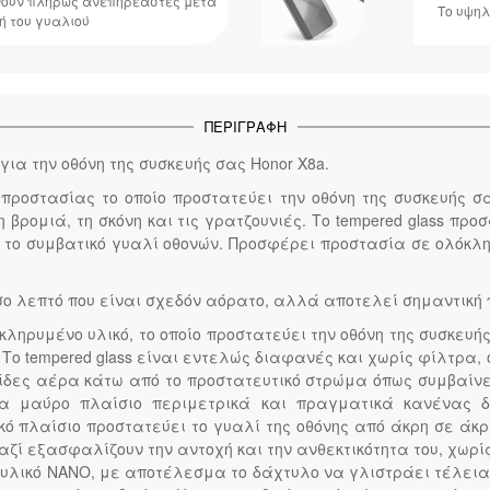
ένουν πλήρως ανεπηρέαστες μετά
Το υψηλ
ή του γυαλιού
ΠΕΡΙΓΡΑΦΉ
για την οθόνη της συσκευής σας Honor X8a.
ίο προστασίας το οποίο προστατεύει την οθόνη της συσκευής σ
τη βρομιά, τη σκόνη και τις γρατζουνιές. Το tempered glass π
το συμβατικό γυαλί οθονών. Προσφέρει προστασία σε ολόκληρ
όσο λεπτό που είναι σχεδόν αόρατο, αλλά αποτελεί σημαντική 
σκληρυμένο υλικό, το οποίο προστατεύει την οθόνη της συσκε
. Το tempered glass είναι εντελώς διαφανές και χωρίς φίλτρ
λίδες αέρα κάτω από το προστατευτικό στρώμα όπως συμβαίνε
να μαύρο πλαίσιο περιμετρικά και πραγματικά κανένας 
ικό πλαίσιο προστατεύει το γυαλί της οθόνης από άκρη σε ά
αζί εξασφαλίζουν την αντοχή και την ανθεκτικότητα του, χωρίς
λικό NANO, με αποτέλεσμα το δάχτυλο να γλιστράει τέλεια 