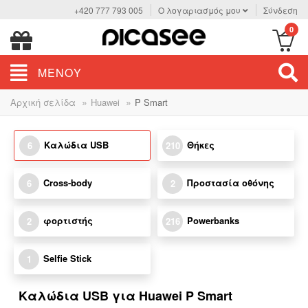
+420 777 793 005
Ο λογαριασμός μου
Σύνδεση
0
ΜΕΝΟΎ
»
»
Αρχική σελίδα
Huawei
P Smart
Καλώδια USB
Θήκες
6
210
Cross-body
Προστασία οθόνης
6
2
φορτιστής
Powerbanks
2
216
Selfie Stick
1
Καλώδια USB για Huawei P Smart