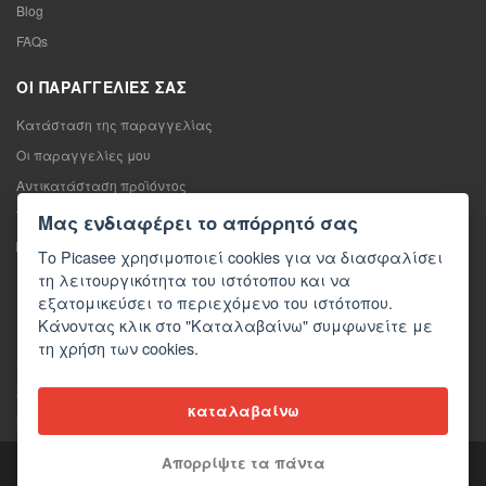
Blog
FAQs
ΟΙ ΠΑΡΑΓΓΕΛΊΕΣ ΣΑΣ
Κατάσταση της παραγγελίας
Οι παραγγελίες μου
Αντικατάσταση προϊόντος
Υπαναχώρηση από τη σύμβαση πώλησης
Μας ενδιαφέρει το απόρρητό σας
Παράπονο
Το Picasee χρησιμοποιεί cookies για να διασφαλίσει
τη λειτουργικότητα του ιστότοπου και να
ΕΠΙΚΟΙΝΩΝΊΑ
εξατομικεύσει το περιεχόμενο του ιστότοπου.
Κάνοντας κλικ στο "Καταλαβαίνω" συμφωνείτε με
Επικοινωνία
τη χρήση των cookies.
Φόρμα επικοινωνίας
Χονδρική πώληση
καταλαβαίνω
Μέσα ενημέρωσης σχετικά με εμάς
Απορρίψτε τα πάντα
Copyright © 2026 Picasee