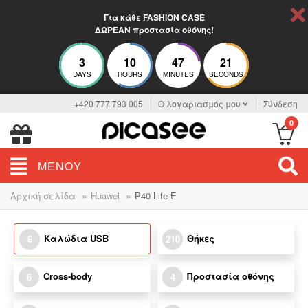
Για κάθε FASHION CASE
ΔΩΡΕΑΝ προστασία οθόνης!
3
10
47
20
DAYS
HOURS
MINUTES
SECONDS
+420 777 793 005
Ο λογαριασμός μου
Σύνδεση
0
ΜΕΝΟΎ
»
»
Αρχική σελίδα
Huawei
P40 Lite E
Καλώδια USB
Θήκες
6
210
Cross-body
Προστασία οθόνης
6
4