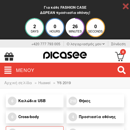
Για κάθε FASHION CASE
ΔΩΡΕΑΝ προστασία οθόνης!
2
0
26
0
DAYS
HOURS
MINUTES
SECONDS
+420 777 793 005
Ο λογαριασμός μου
Σύνδεση
0
ΜΕΝΟΎ
»
»
Αρχική σελίδα
Huawei
Y6 2019
Καλώδια USB
Θήκες
6
210
Cross-body
Προστασία οθόνης
6
4