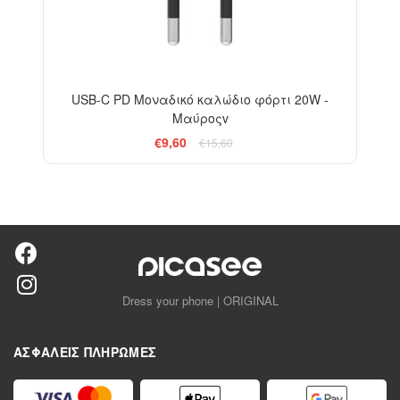
USB-C PD Μοναδικό καλώδιο φόρτι 20W -
Μαύροςv
€9,60
€15,60
Dress your phone | ORIGINAL
ΑΣΦΑΛΕΊΣ ΠΛΗΡΩΜΈΣ