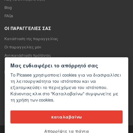
Blog
FAQs
ΟΙ ΠΑΡΑΓΓΕΛΊΕΣ ΣΑΣ
Κατάσταση της παραγγελίας
Οι παραγγελίες μου
Αντικατάσταση προϊόντος
Υπαναχώρηση από τη σύμβαση πώλησης
Μας ενδιαφέρει το απόρρητό σας
Παράπονο
Το Picasee χρησιμοποιεί cookies για να διασφαλίσει
τη λειτουργικότητα του ιστότοπου και να
ΕΠΙΚΟΙΝΩΝΊΑ
εξατομικεύσει το περιεχόμενο του ιστότοπου.
Κάνοντας κλικ στο "Καταλαβαίνω" συμφωνείτε με
Επικοινωνία
τη χρήση των cookies.
Φόρμα επικοινωνίας
Χονδρική πώληση
καταλαβαίνω
Μέσα ενημέρωσης σχετικά με εμάς
Απορρίψτε τα πάντα
Copyright © 2026 Picasee