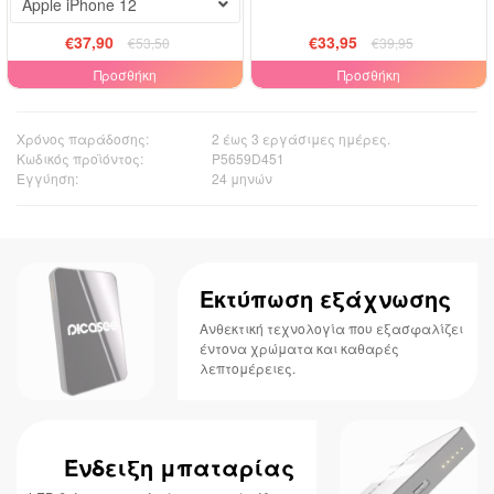
Apple iPhone 12
€37,90
€33,95
€53,50
€39,95
Προσθήκη
Προσθήκη
Χρόνος παράδοσης:
2 έως 3 εργάσιμες ημέρες.
Κωδικός προϊόντος:
P5659D451
Εγγύηση:
24 μηνών
Εκτύπωση εξάχνωσης
Ανθεκτική τεχνολογία που εξασφαλίζει
έντονα χρώματα και καθαρές
λεπτομέρειες.
Ένδειξη μπαταρίας