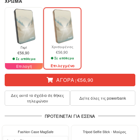
ΧΡΩΜΑ
Χρυσαφένιος
Γκρί
€56,90
€56,90
Σε απόθεμα
Σε απόθεμα
Επιλεγμένο
Επιλογή
ΑΓΟΡΆ
€56,90
|
Δες αυτό το σχέδιο σε θήκες
Δείτε όλες τις powerbank
τηλεφώνου
ΠΡΟΤΕΊΝΕΤΑΙ ΓΙΑ ΕΣΈΝΑ
-29%
-15%
Fashion Case MagSafe
Tripod Selfie Stick - Μαύρος