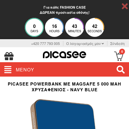
Για κάθε FASHION CASE
ΔΩΡΕΑΝ προστασία οθόνης!
0
16
43
41
DAYS
HOURS
MINUTES
SECONDS
+420 777 793 005
Ο λογαριασμός μου
Σύνδεση
0
ΜΕΝΟΎ
PICASEE POWERBANK ΜΕ MAGSAFE 5 000 MAH
ΧΡΥΣΑΦΈΝΙΟΣ - NAVY BLUE