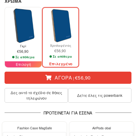
ΧΡΩΜΑ
Χρυσαφένιος
Γκρί
€56,90
€56,90
Σε απόθεμα
Σε απόθεμα
Επιλεγμένο
Επιλογή
ΑΓΟΡΆ
€56,90
|
Δες αυτό το σχέδιο σε θήκες
Δείτε όλες τις powerbank
τηλεφώνου
ΠΡΟΤΕΊΝΕΤΑΙ ΓΙΑ ΕΣΈΝΑ
-29%
Fashion Case MagSafe
AirPods obal