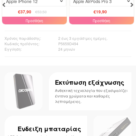
Apple iPhone 12
Apple AirPods Pro 3
€37,90
€19,90
€53,50
Προσθήκη
Προσθήκη
Χρόνος παράδοσης:
2 έως 3 εργάσιμες ημέρες.
Κωδικός προϊόντος:
P5659D494
Εγγύηση:
24 μηνών
Εκτύπωση εξάχνωσης
Ανθεκτική τεχνολογία που εξασφαλίζει
έντονα χρώματα και καθαρές
λεπτομέρειες.
Ένδειξη μπαταρίας