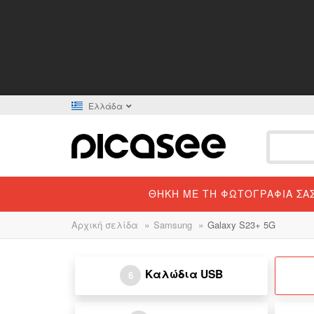
Ελλάδα
ΘΉΚΗ ΜΕ ΤΗ ΦΩΤΟΓΡΑΦΊΑ ΣΑ
»
»
Αρχική σελίδα
Samsung
Galaxy S23+ 5G
Καλώδια USB
6