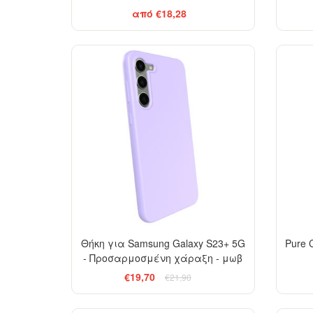
από €18,28
-10%
Θήκη για Samsung Galaxy S23+ 5G
Pure 
- Προσαρμοσμένη χάραξη - μωβ
€19,70
€21,90