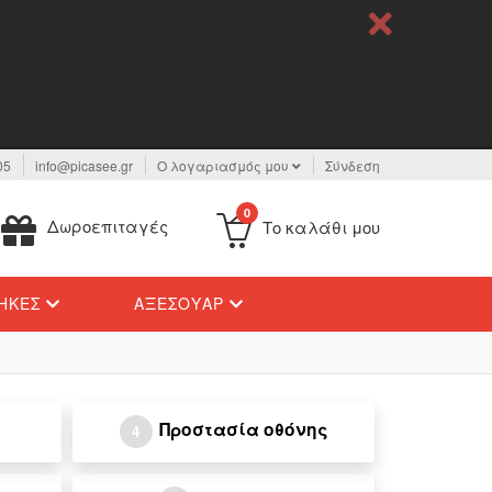
05
info@picasee.gr
Ο λογαριασμός μου
Σύνδεση
0
Δωροεπιταγές
Το καλάθι μου
ΉΚΕΣ
ΑΞΕΣΟΥΆΡ
Προστασία οθόνης
4