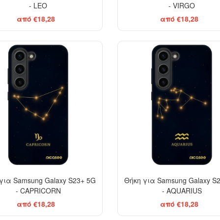
- LEO
- VIRGO
από €18,28
από €18,28
-29%
για Samsung Galaxy S23+ 5G
Θήκη για Samsung Galaxy S
- CAPRICORN
- AQUARIUS
από €18,28
από €18,28