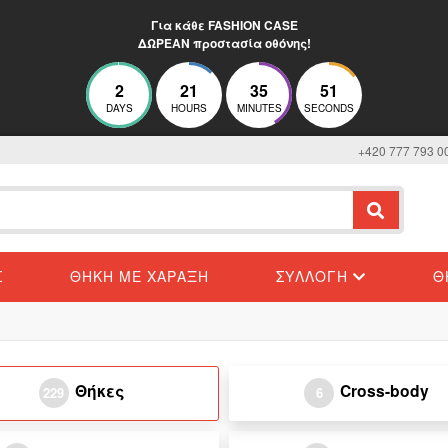
Για κάθε FASHION CASE
ΔΩΡΕΑΝ προστασία οθόνης!
2
21
35
50
DAYS
HOURS
MINUTES
SECONDS
+420 777 793 0
Σ
ΘΉΚΗ ΜΕ ΧΆΡΑΞΗ
ΣΥΛΛΟΓΉ
Θ
Θήκες
Cross-body
229
6