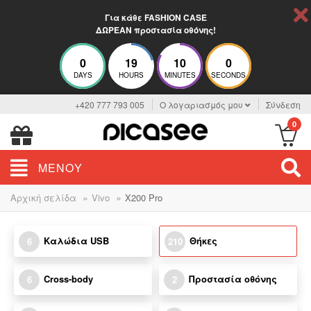
Για κάθε FASHION CASE
ΔΩΡΕΑΝ προστασία οθόνης!
0
19
9
59
DAYS
HOURS
MINUTES
SECONDS
+420 777 793 005
Ο λογαριασμός μου
Σύνδεση
0
ΜΕΝΟΎ
»
»
Αρχική σελίδα
Vivo
X200 Pro
Καλώδια USB
Θήκες
6
210
Cross-body
Προστασία οθόνης
6
2