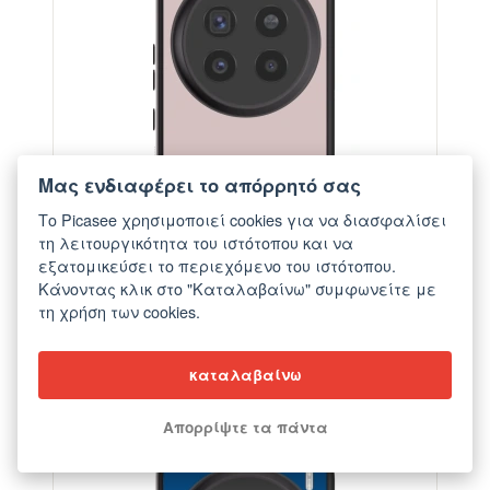
Μας ενδιαφέρει το απόρρητό σας
Το Picasee χρησιμοποιεί cookies για να διασφαλίσει
τη λειτουργικότητα του ιστότοπου και να
εξατομικεύσει το περιεχόμενο του ιστότοπου.
Κάνοντας κλικ στο "Καταλαβαίνω" συμφωνείτε με
τη χρήση των cookies.
Θήκη για Vivo X200 Pro - Fantasy Fade
καταλαβαίνω
από €22,40
Απορρίψτε τα πάντα