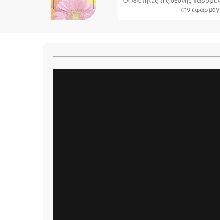
Οι ιδιότητες της οθόνης παραμ
την εφαρμογ