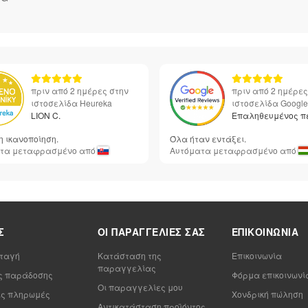
πριν από 2 ημέρες στην
πριν από 2 ημέρες
ιστοσελίδα Heureka
ιστοσελίδα Google
LION C.
Επαληθευμένος π
 ικανοποίηση.
Όλα ήταν εντάξει.
τα μεταφρασμένο από
Αυτόματα μεταφρασμένο από
Σ
ΟΙ ΠΑΡΑΓΓΕΛΊΕΣ ΣΑΣ
ΕΠΙΚΟΙΝΩΝΊΑ
ταγή
Κατάσταση της
Επικοινωνία
παραγγελίας
ς παράδοσης
Φόρμα επικοινωνί
Οι παραγγελίες μου
ς πληρωμές
Χονδρική πώληση
Αντικατάσταση προϊόντος