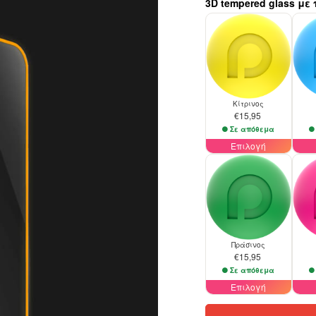
3D tempered glass με
Κίτρινος
€15,95
Σε απόθεμα
Επιλογή
Πράσινος
€15,95
Σε απόθεμα
Επιλογή