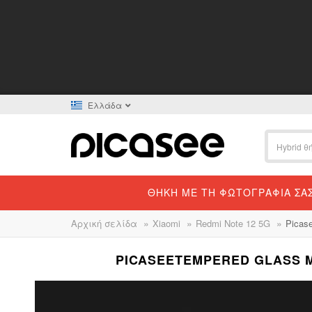
Ελλάδα
ΘΉΚΗ ΜΕ ΤΗ ΦΩΤΟΓΡΑΦΊΑ ΣΑ
»
»
»
Αρχική σελίδα
Xiaomi
Redmi Note 12 5G
Picas
PICASEETEMPERED GLASS Μ