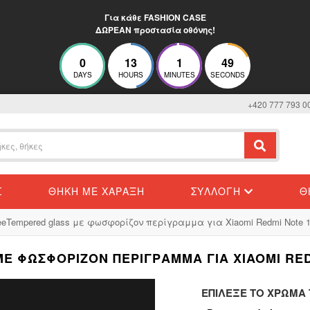
Για κάθε FASHION CASE
ΔΩΡΕΑΝ προστασία οθόνης!
0
13
1
48
DAYS
HOURS
MINUTES
SECONDS
+420 777 793 0
Σ
ΘΉΚΗ ΜΕ ΧΆΡΑΞΗ
ΣΥΛΛΟΓΉ
Θ
eeTempered glass με φωσφορίζον περίγραμμα για Xiaomi Redmi Note 1
Ε ΦΩΣΦΟΡΊΖΟΝ ΠΕΡΊΓΡΑΜΜΑ ΓΙΑ XIAOMI REDM
ΕΠΊΛΕΞΕ ΤΟ ΧΡΏΜΑ Τ