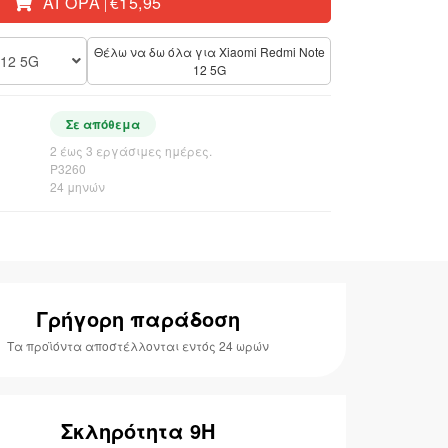
ΑΓΟΡΆ
€15,95
|
Θέλω να δω όλα για Xiaomi Redmi Note
 12 5G
12 5G
Σε απόθεμα
2 έως 3 εργάσιμες ημέρες.
P3260
24 μηνών
Γρήγορη παράδοση
Τα προϊόντα αποστέλλονται εντός 24 ωρών
Σκληρότητα 9H