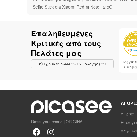
Selfie Stick gia Xiaomi Redmi Note 12 5G
Επαληθευμένες
Κριτικές από τους
Πελάτες μας
Μέγιστη
Προβολή όλων των αξιολογήσεων
Αυτόμα
ΑΓΟΡΈ
Δωροεπι
Dress your phone | ORIGINAL
Επιλογέ
Ασφαλεί