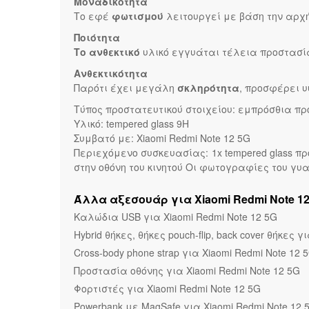
Μοναδικότητα
Το εφέ
φωτισμού
λειτουργεί με βάση την αρχ
Ποιότητα
Το ανθεκτικό
υλικό εγγυάται τέλεια προστασία
Ανθεκτικότητα
Παρότι έχει μεγάλη
σκληρότητα
, προσφέρει 
Τύπος προστατευτικού στοιχείου: εμπρόσθια προ
Υλικό: tempered glass 9H
Συμβατό με: Xiaomi Redmi Note 12 5G
Περιεχόμενο συσκευασίας: 1x tempered glass π
στην οθόνη του κινητού Οι φωτογραφίες του γυα
Άλλα αξεσουάρ για Xiaomi Redmi Note 12
Καλώδια USB για Xiaomi Redmi Note 12 5G
Hybrid θήκες, θήκες pouch-flip, back cover θήκες γ
Cross-body phone strap για Xiaomi Redmi Note 12 
Προστασία οθόνης για Xiaomi Redmi Note 12 5G
Φορτιστές για Xiaomi Redmi Note 12 5G
Powerbank με MagSafe για Xiaomi Redmi Note 12 