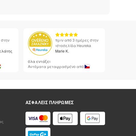
 στην
πριν από 3 ημέρες στην
ιστοσελίδα Heureka
ελάτης
Marie K.
όλα εντάξει
Αυτόματα μεταφρασμένο από
ΑΣΦΑΛΕΊΣ ΠΛΗΡΩΜΈΣ
ας