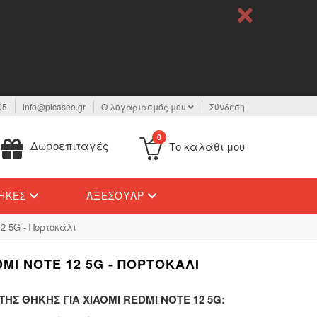
05
info@picasee.gr
Ο λογαριασμός μου
Σύνδεση
0
Δωροεπιταγές
Το καλάθι μου
ΉΚΕΣ
ΑΞΕΣΟΥΆΡ
2 5G - Πορτοκάλι
I NOTE 12 5G - ΠΟΡΤΟΚΆΛΙ
ΗΣ ΘΉΚΗΣ ΓΙΑ XIAOMI REDMI NOTE 12 5G: