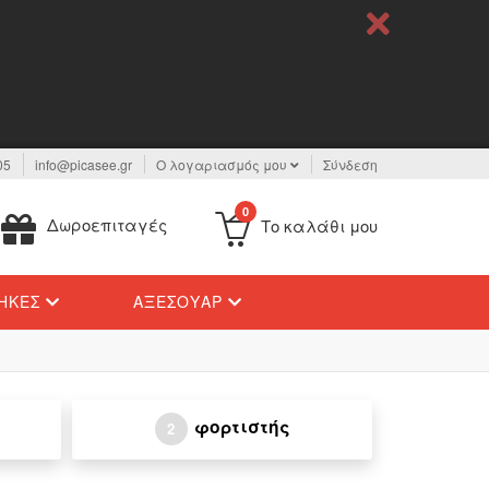
05
info@picasee.gr
Ο λογαριασμός μου
Σύνδεση
0
Δωροεπιταγές
Το καλάθι μου
ΉΚΕΣ
ΑΞΕΣΟΥΆΡ
φορτιστής
2