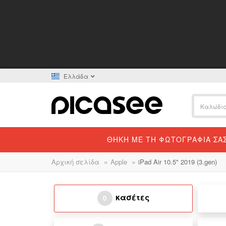
Ελλάδα
ΘΉΚΗ ΜΕ ΤΗ ΦΩΤΟΓΡΑΦΊΑ ΣΑ
»
»
Αρχική σελίδα
Apple
iPad Air 10.5" 2019 (3.gen)
κασέτες
0