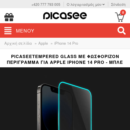
+420 777 793 005
Ο λογαριασμός μου
Σύνδεση
0
ΜΕΝΟΎ
»
»
Αρχική σελίδα
Apple
iPhone 14 Pro
PICASEETEMPERED GLASS ΜΕ ΦΩΣΦΟΡΊΖΟΝ
ΠΕΡΊΓΡΑΜΜΑ ΓΙΑ APPLE IPHONE 14 PRO - ΜΠΛΕ