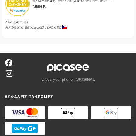
πριν από 4 ημέρες στην ιστοσελίδα Heureka
Marie K.
όλα εντάξει
Αυτόματα μεταφρασμένο από
Dress your phone | ORIGINAL
ΑΣΦΑΛΕΊΣ ΠΛΗΡΩΜΈΣ