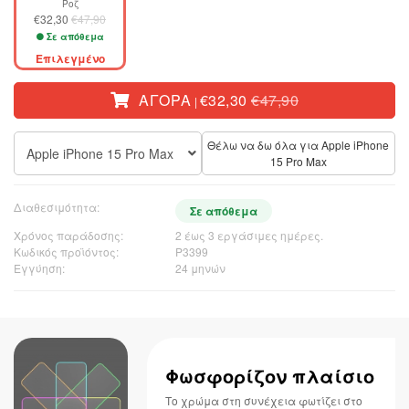
Ροζ
€32,30
€47,90
Σε απόθεμα
Επιλεγμένο
ΑΓΟΡΆ
€32,30
€47,90
|
Θέλω να δω όλα για Apple iPhone
Apple iPhone 15 Pro Max
15 Pro Max
Διαθεσιμότητα:
Σε απόθεμα
Χρόνος παράδοσης:
2 έως 3 εργάσιμες ημέρες.
Κωδικός προϊόντος:
P3399
Εγγύηση:
24 μηνών
Φωσφορίζον πλαίσιο
Το χρώμα στη συνέχεια φωτίζει στο