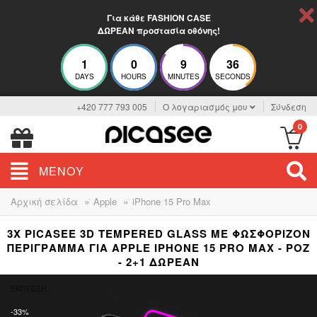
Για κάθε FASHION CASE
ΔΩΡΕΑΝ προστασία οθόνης!
1
0
9
35
DAYS
HOURS
MINUTES
SECONDS
+420 777 793 005
Ο λογαριασμός μου
Σύνδεση
0
ΜΕΝΟΎ
»
»
Αρχική σελίδα
Apple
iPhone 15 Pro Max
3X PICASEE 3D TEMPERED GLASS ΜΕ ΦΩΣΦΟΡΊΖΟΝ
ΠΕΡΊΓΡΑΜΜΑ ΓΙΑ APPLE IPHONE 15 PRO MAX - ΡΟΖ
- 2+1 ΔΩΡΕΆΝ
ΈΚΠΤΩΣΗ
-33%