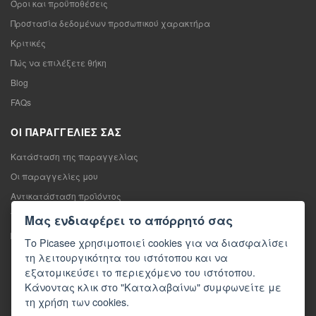
Όροι και προϋποθέσεις
Προστασία δεδομένων προσωπικού χαρακτήρα
Κριτικές
Πώς να επιλέξετε θήκη
Blog
FAQs
ΟΙ ΠΑΡΑΓΓΕΛΊΕΣ ΣΑΣ
Κατάσταση της παραγγελίας
Οι παραγγελίες μου
Αντικατάσταση προϊόντος
Υπαναχώρηση από τη σύμβαση πώλησης
Μας ενδιαφέρει το απόρρητό σας
Παράπονο
Το Picasee χρησιμοποιεί cookies για να διασφαλίσει
τη λειτουργικότητα του ιστότοπου και να
ΕΠΙΚΟΙΝΩΝΊΑ
εξατομικεύσει το περιεχόμενο του ιστότοπου.
Κάνοντας κλικ στο "Καταλαβαίνω" συμφωνείτε με
Επικοινωνία
τη χρήση των cookies.
Φόρμα επικοινωνίας