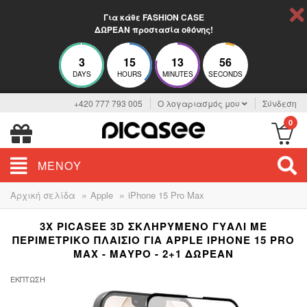
Για κάθε FASHION CASE
ΔΩΡΕΑΝ προστασία οθόνης!
3
15
13
56
DAYS
HOURS
MINUTES
SECONDS
+420 777 793 005
Ο λογαριασμός μου
Σύνδεση
0
ΜΕΝΟΎ
»
»
Αρχική σελίδα
Apple
iPhone 15 Pro Max
3X PICASEE 3D ΣΚΛΗΡΥΜΈΝΟ ΓΥΑΛΊ ΜΕ
ΠΕΡΙΜΕΤΡΙΚΌ ΠΛΑΊΣΙΟ ΓΙΑ APPLE IPHONE 15 PRO
MAX - ΜΑΎΡΟ - 2+1 ΔΩΡΕΆΝ
ΈΚΠΤΩΣΗ
-33%