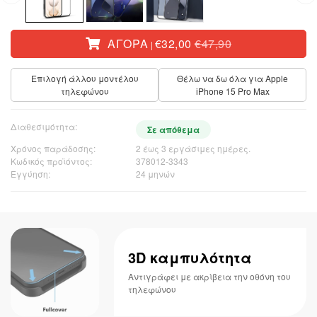
ΑΓΟΡΆ
€32,00
€47,90
|
Επιλογή άλλου μοντέλου
Θέλω να δω όλα για Apple
τηλεφώνου
iPhone 15 Pro Max
Διαθεσιμότητα:
Σε απόθεμα
Χρόνος παράδοσης:
2 έως 3 εργάσιμες ημέρες.
Κωδικός προϊόντος:
378012-3343
Εγγύηση:
24 μηνών
3D καμπυλότητα
Αντιγράφει με ακρίβεια την οθόνη του
τηλεφώνου